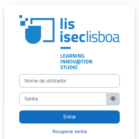
Ir para o conteúdo principal
Entrar em Learn
Nome de utilizador
Senha
Entrar
Recuperar senha